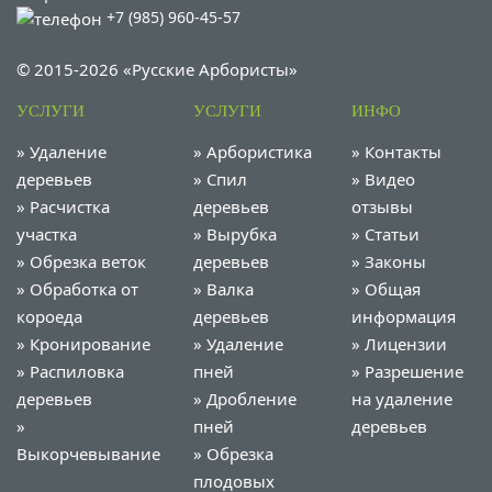
+7 (985) 960-45-57
© 2015-2026 «Русские Арбористы»
УСЛУГИ
УСЛУГИ
ИНФО
»
Удаление
»
Арбористика
»
Контакты
деревьев
»
Спил
»
Видео
»
Расчистка
деревьев
отзывы
участка
»
Вырубка
»
Статьи
»
Обрезка веток
деревьев
»
Законы
»
Обработка от
»
Валка
»
Общая
короеда
деревьев
информация
»
Кронирование
»
Удаление
»
Лицензии
»
Распиловка
пней
»
Разрешение
деревьев
»
Дробление
на удаление
»
пней
деревьев
Выкорчевывание
»
Обрезка
плодовых