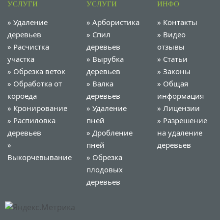
УСЛУГИ
УСЛУГИ
ИНФО
»
Удаление
»
Арбористика
»
Контакты
деревьев
»
Спил
»
Видео
»
Расчистка
деревьев
отзывы
участка
»
Вырубка
»
Статьи
»
Обрезка веток
деревьев
»
Законы
»
Обработка от
»
Валка
»
Общая
короеда
деревьев
информация
»
Кронирование
»
Удаление
»
Лицензии
»
Распиловка
пней
»
Разрешение
деревьев
»
Дробление
на удаление
»
пней
деревьев
Выкорчевывание
»
Обрезка
плодовых
деревьев