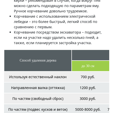
кирки – рекомендован в случае, когда вокруг пня
можно сделать подходящую по параметрам яму.
Ручное корчевание довольно трудоемкое.
Корчевание с использованием электрической
лебедки – это более быстрый, легкий способ по
сравнению с первым.
Корчевание посредством экскаватора – подходит,
если на участке надо удалить несколько пней, а
также, если планируется застройка участка.
Способ удаления дерева
до 30 см
Используя естественный наклон
700 руб.
Направленная валка (оттяжка)
1200 руб.
По частям (свободный сброс)
3000 руб.
По частям (подвес кусков и веток)
5000-8000 руб.
700