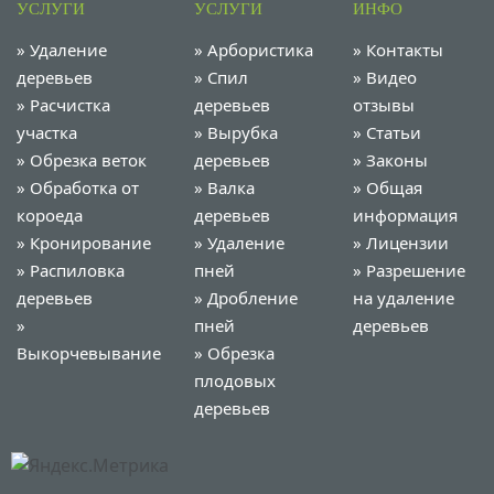
УСЛУГИ
УСЛУГИ
ИНФО
»
Удаление
»
Арбористика
»
Контакты
деревьев
»
Спил
»
Видео
»
Расчистка
деревьев
отзывы
участка
»
Вырубка
»
Статьи
»
Обрезка веток
деревьев
»
Законы
»
Обработка от
»
Валка
»
Общая
короеда
деревьев
информация
»
Кронирование
»
Удаление
»
Лицензии
»
Распиловка
пней
»
Разрешение
деревьев
»
Дробление
на удаление
»
пней
деревьев
Выкорчевывание
»
Обрезка
плодовых
деревьев