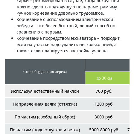
кирки – рекомендован в случае, когда вокруг пня
можно сделать подходящую по параметрам яму.
Ручное корчевание довольно трудоемкое.
Корчевание с использованием электрической
лебедки – это более быстрый, легкий способ по
сравнению с первым.
Корчевание посредством экскаватора – подходит,
если на участке надо удалить несколько пней, а
также, если планируется застройка участка.
Способ удаления дерева
до 30 см
Используя естественный наклон
700 руб.
Направленная валка (оттяжка)
1200 руб.
По частям (свободный сброс)
3000 руб.
По частям (подвес кусков и веток)
5000-8000 руб.
700