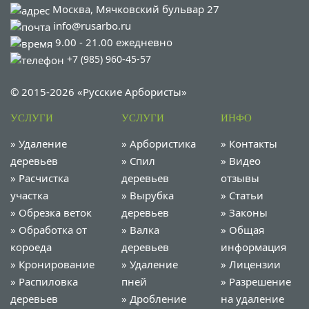
Москва, Мячковский бульвар 27
info@rusarbo.ru
9.00 - 21.00 ежедневно
+7 (985) 960-45-57
© 2015-2026 «Русские Арбористы»
УСЛУГИ
УСЛУГИ
ИНФО
»
Удаление
»
Арбористика
»
Контакты
деревьев
»
Спил
»
Видео
»
Расчистка
деревьев
отзывы
участка
»
Вырубка
»
Статьи
»
Обрезка веток
деревьев
»
Законы
»
Обработка от
»
Валка
»
Общая
короеда
деревьев
информация
»
Кронирование
»
Удаление
»
Лицензии
»
Распиловка
пней
»
Разрешение
деревьев
»
Дробление
на удаление