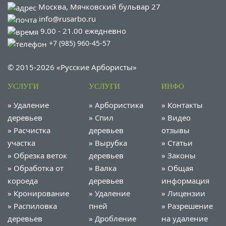
Москва, Мячковский бульвар 27
info@rusarbo.ru
9.00 - 21.00 ежедневно
+7 (985) 960-45-57
© 2015-2026 «Русские Арбористы»
УСЛУГИ
УСЛУГИ
ИНФО
»
Удаление
»
Арбористика
»
Контакты
деревьев
»
Спил
»
Видео
»
Расчистка
деревьев
отзывы
участка
»
Вырубка
»
Статьи
»
Обрезка веток
деревьев
»
Законы
»
Обработка от
»
Валка
»
Общая
короеда
деревьев
информация
»
Кронирование
»
Удаление
»
Лицензии
»
Распиловка
пней
»
Разрешение
деревьев
»
Дробление
на удаление