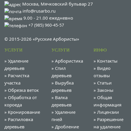
Москва, Мячковский бульвар 27
info@rusarbo.ru
9.00 - 21.00 ежедневно
+7 (985) 960-45-57
© 2015-2026 «Русские Арбористы»
УСЛУГИ
УСЛУГИ
ИНФО
»
Удаление
»
Арбористика
»
Контакты
деревьев
»
Спил
»
Видео
»
Расчистка
деревьев
отзывы
участка
»
Вырубка
»
Статьи
»
Обрезка веток
деревьев
»
Законы
»
Обработка от
»
Валка
»
Общая
короеда
деревьев
информация
»
Кронирование
»
Удаление
»
Лицензии
»
Распиловка
пней
»
Разрешение
деревьев
»
Дробление
на удаление