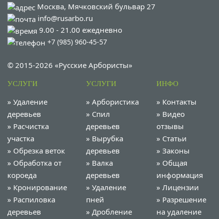
Москва, Мячковский бульвар 27
info@rusarbo.ru
9.00 - 21.00 ежедневно
+7 (985) 960-45-57
© 2015-2026 «Русские Арбористы»
УСЛУГИ
УСЛУГИ
ИНФО
»
Удаление
»
Арбористика
»
Контакты
деревьев
»
Спил
»
Видео
»
Расчистка
деревьев
отзывы
участка
»
Вырубка
»
Статьи
»
Обрезка веток
деревьев
»
Законы
»
Обработка от
»
Валка
»
Общая
короеда
деревьев
информация
»
Кронирование
»
Удаление
»
Лицензии
»
Распиловка
пней
»
Разрешение
деревьев
»
Дробление
на удаление