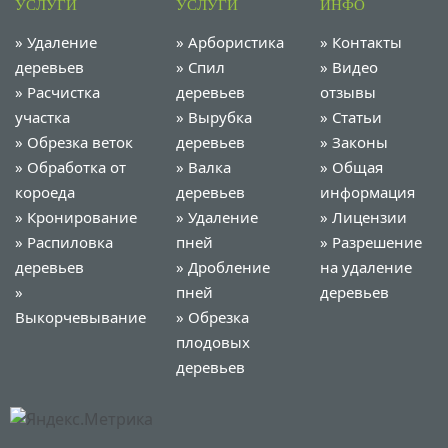
УСЛУГИ
УСЛУГИ
ИНФО
»
Удаление
»
Арбористика
»
Контакты
деревьев
»
Спил
»
Видео
»
Расчистка
деревьев
отзывы
участка
»
Вырубка
»
Статьи
»
Обрезка веток
деревьев
»
Законы
»
Обработка от
»
Валка
»
Общая
короеда
деревьев
информация
»
Кронирование
»
Удаление
»
Лицензии
»
Распиловка
пней
»
Разрешение
деревьев
»
Дробление
на удаление
»
пней
деревьев
Выкорчевывание
»
Обрезка
плодовых
деревьев