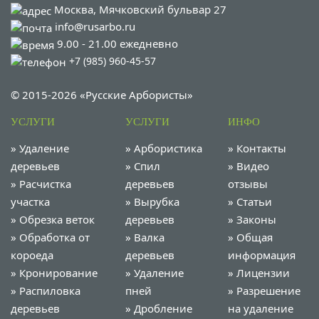
Москва, Мячковский бульвар 27
info@rusarbo.ru
9.00 - 21.00 ежедневно
+7 (985) 960-45-57
© 2015-2026 «Русские Арбористы»
УСЛУГИ
УСЛУГИ
ИНФО
»
Удаление
»
Арбористика
»
Контакты
деревьев
»
Спил
»
Видео
»
Расчистка
деревьев
отзывы
участка
»
Вырубка
»
Статьи
»
Обрезка веток
деревьев
»
Законы
»
Обработка от
»
Валка
»
Общая
короеда
деревьев
информация
»
Кронирование
»
Удаление
»
Лицензии
»
Распиловка
пней
»
Разрешение
деревьев
»
Дробление
на удаление