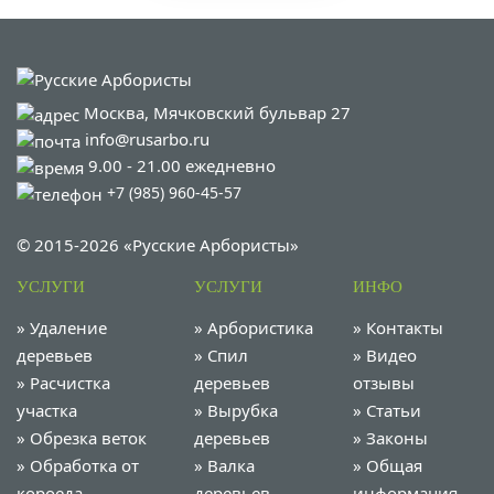
Москва, Мячковский бульвар 27
info@rusarbo.ru
9.00 - 21.00 ежедневно
+7 (985) 960-45-57
© 2015-2026 «Русские Арбористы»
УСЛУГИ
УСЛУГИ
ИНФО
»
Удаление
»
Арбористика
»
Контакты
деревьев
»
Спил
»
Видео
»
Расчистка
деревьев
отзывы
участка
»
Вырубка
»
Статьи
»
Обрезка веток
деревьев
»
Законы
»
Обработка от
»
Валка
»
Общая
короеда
деревьев
информация