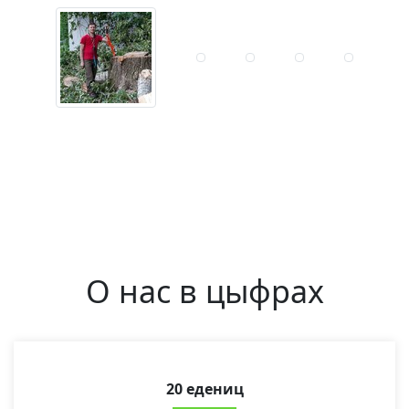
О нас в цыфрах
20 едениц