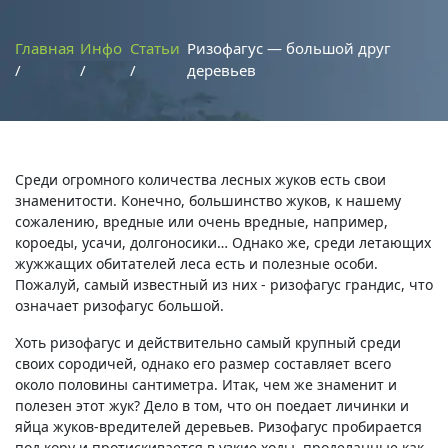
Главная
Инфо
Статьи
Ризофагус — большой друг
деревьев
Среди огромного количества лесных жуков есть свои
знаменитости. Конечно, большинство жуков, к нашему
сожалению, вредные или очень вредные, например,
короеды, усачи, долгоносики… Однако же, среди летающих
жужжащих обитателей леса есть и полезные особи.
Пожалуй, самый известный из них - ризофагус грандис, что
означает ризофагус большой.
Хоть ризофагус и действительно самый крупный среди
своих сородичей, однако его размер составляет всего
около половины сантиметра. Итак, чем же знаменит и
полезен этот жук? Дело в том, что он поедает личинки и
яйца жуков-вредителей деревьев. Ризофагус пробирается
под кору и протискивается в узкие ходы, проделанные как