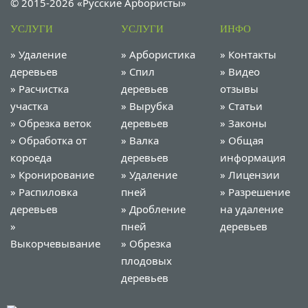
© 2015-2026 «Русские Арбористы»
УСЛУГИ
УСЛУГИ
ИНФО
»
Удаление
»
Арбористика
»
Контакты
деревьев
»
Спил
»
Видео
»
Расчистка
деревьев
отзывы
участка
»
Вырубка
»
Статьи
»
Обрезка веток
деревьев
»
Законы
»
Обработка от
»
Валка
»
Общая
короеда
деревьев
информация
»
Кронирование
»
Удаление
»
Лицензии
»
Распиловка
пней
»
Разрешение
деревьев
»
Дробление
на удаление
»
пней
деревьев
Выкорчевывание
»
Обрезка
плодовых
деревьев