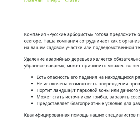
Главная
Инфо
Статьи
Особенности удаления
Компания «Русские арбористы» готова предложить 
секторе. Наша компания сотрудничает как с органи
на вашем садовом участке или подведомственной те
Удаление аварийных деревьев является обязательной
убранное вовремя, может причинить множество не
Есть опасность его падения на находящихся р
Не исключена возможность повреждения пров
Портит ландшафт парковой зоны или дачного 
Может стать источником грибка, заразить сос
Предоставляет благоприятные условия для ра
Квалифицированная помощь наших специалистов позв