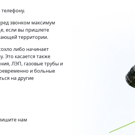
 телефону.
еред звонком максимум
е, если вы пришлете
егающей территории.
сохло либо начинает
у. Это касается также
ения, ЛЭП, газовые трубы и
воевременно и больные
ться на другие
апишите нам