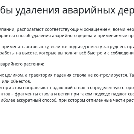
бы удаления аварийных де
мпании, располагают соответствующим оснащением, всеми не
ирается способ удаления аварийного дерева и применяемые пр
 применять автовышку, если же подъезд к месту затруднён, п
работы на высоте, которые выполнят всё быстро и с соблюдени
аварийного растения:
х целиком, а траектория падения ствола не контролируется. Та
й или объектов.
ки при этом направляют падающий ствол в определённую сторо
нтов – фрагменты ствола и ветки при таком подходе падают св
аиболее аккуратный способ, при котором отпиленные части ра