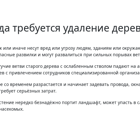
да требуется удаление дере
 или иначе несут вред или угрозу людям, зданиям или окружаю
пасные развилки и могут развалиться при сильных порывах вет
гучие ветви старого дерева с ослабленным стволом падают на 
ев с привлечением сотрудников специализированной организа
е со временем разрастается и начинает задевать провода, окн
требует серьёзных затрат.
растение нередко безнадёжно портит ландшафт, может упасть в
насекомых.