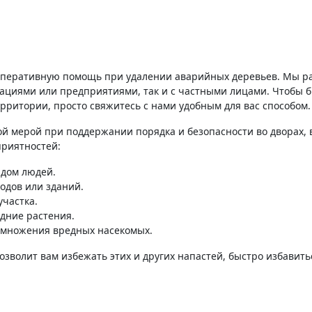
 аварийных деревьев
оперативную помощь при удалении аварийных деревьев. Мы раб
зациями или предприятиями, так и с частными лицами. Чтобы б
рритории, просто свяжитесь с нами удобным для вас способом.
 мерой при поддержании порядка и безопасности во дворах, в 
приятностей:
ядом людей.
одов или зданий.
участка.
едние растения.
змножения вредных насекомых.
олит вам избежать этих и других напастей, быстро избавитьс