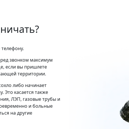
дничать?
 телефону.
еред звонком максимум
е, если вы пришлете
егающей территории.
сохло либо начинает
у. Это касается также
ения, ЛЭП, газовые трубы и
воевременно и больные
ться на другие