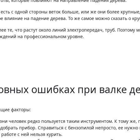
стоты, которые повлияют на направление падения дерева.
 есть с одной стороны веток больше, или же они более крупные
ое влияние на падение дерева. То же самое можно сказать о кр
лее те, что растут около линий электропередач, труб. Поэтому
аждений на профессиональном уровне.
овных ошибках при валке д
ющие факторы:
ни человек редко пользуется таким инструментом. К тому же, 
добрать прибор. Справиться с бензопилой непросто, ее нужно 
 работе с ней нельзя курить.