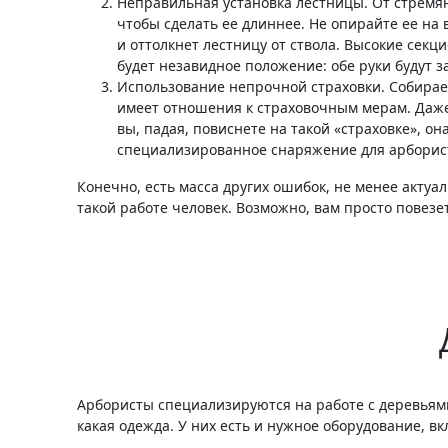
Неправильная установка лестницы. От стремян
чтобы сделать ее длиннее. Не опирайте ее на в
и оттолкнет лестницу от ствола. Высокие секц
будет незавидное положение: обе руки будут з
Использование непрочной страховки. Собираетес
имеет отношения к страховочным мерам. Даже е
вы, падая, повиснете на такой «страховке», он
специализированное снаряжение для арборист
Конечно, есть масса других ошибок, не менее актуа
такой работе человек. Возможно, вам просто повезет
Арбористы специализируются на работе с деревьями
какая одежда. У них есть и нужное оборудование, 