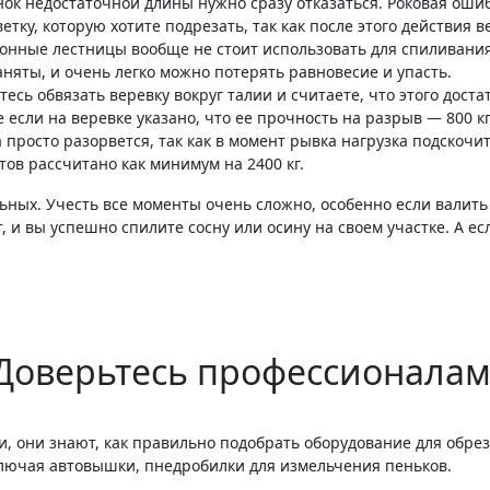
ок недостаточной длины нужно сразу отказаться. Роковая ошиб
етку, которую хотите подрезать, так как после этого действия в
ионные лестницы вообще не стоит использовать для спиливания.
аняты, и очень легко можно потерять равновесие и упасть.
ь обвязать веревку вокруг талии и считаете, что этого достато
сли на веревке указано, что ее прочность на разрыв — 800 кг,
а просто разорвется, так как в момент рывка нагрузка подскочит
ов рассчитано как минимум на 2400 кг.
льных. Учесть все моменты очень сложно, особенно если валит
, и вы успешно спилите сосну или осину на своем участке. А есл
Доверьтесь профессионалам
, они знают, как правильно подобрать оборудование для обрез
включая автовышки, пнедробилки для измельчения пеньков.