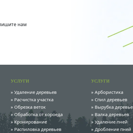
апишите нам
УСЛУГИ
УСЛУГИ
»
Удаление деревьев
»
Арбористика
»
Расчистка участка
»
Спил деревьев
»
Обрезка веток
»
Вырубка деревье
»
Обработка от короеда
»
Валка деревьев
»
Кронирование
»
Удаление пней
»
Распиловка деревьев
»
Дробление пней