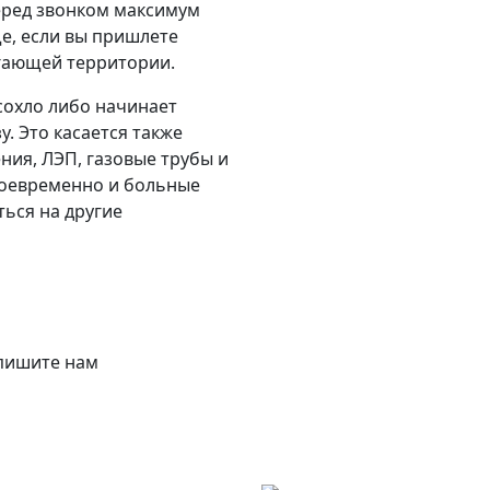
еред звонком максимум
е, если вы пришлете
егающей территории.
сохло либо начинает
у. Это касается также
ения, ЛЭП, газовые трубы и
воевременно и больные
ться на другие
апишите нам