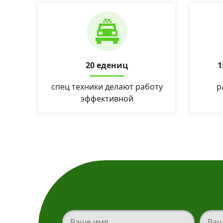
20 едениц
1
спец техники делают работу
р
эффективной
Ваш телефон
Ваш т