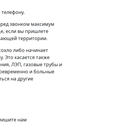
 телефону.
еред звонком максимум
е, если вы пришлете
егающей территории.
сохло либо начинает
у. Это касается также
ения, ЛЭП, газовые трубы и
воевременно и больные
ться на другие
апишите нам