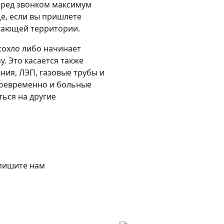
еред звонком максимум
е, если вы пришлете
егающей территории.
сохло либо начинает
у. Это касается также
ения, ЛЭП, газовые трубы и
воевременно и больные
ться на другие
апишите нам